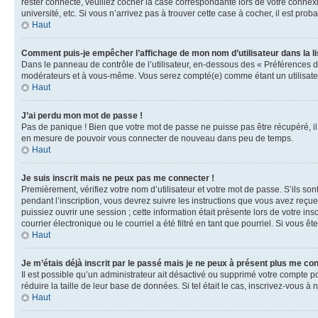
rester connecté, veuillez cocher la case correspondante lors de votre conne
université, etc. Si vous n’arrivez pas à trouver cette case à cocher, il est prob
Haut
Comment puis-je empêcher l’affichage de mon nom d’utilisateur dans la lis
Dans le panneau de contrôle de l’utilisateur, en-dessous des « Préférences d
modérateurs et à vous-même. Vous serez compté(e) comme étant un utilisateu
Haut
J’ai perdu mon mot de passe !
Pas de panique ! Bien que votre mot de passe ne puisse pas être récupéré, il 
en mesure de pouvoir vous connecter de nouveau dans peu de temps.
Haut
Je suis inscrit mais ne peux pas me connecter !
Premièrement, vérifiez votre nom d’utilisateur et votre mot de passe. S’ils so
pendant l’inscription, vous devrez suivre les instructions que vous avez reçu
puissiez ouvrir une session ; cette information était présente lors de votre i
courrier électronique ou le courriel a été filtré en tant que pourriel. Si vous 
Haut
Je m’étais déjà inscrit par le passé mais je ne peux à présent plus me co
Il est possible qu’un administrateur ait désactivé ou supprimé votre compte 
réduire la taille de leur base de données. Si tel était le cas, inscrivez-vous 
Haut