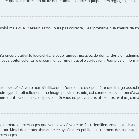
er que la modification du fuseau horaire, comme la plupart des réglages, n’est acces
 d’été mais que l’heure n’est toujours pas correcte, il est probable que l’heure de l’
 n’a encore traduit le logiciel dans votre langue. Essayez de demander à un administr
e vous porter volontaire et commencer une nouvelle traduction. Pour plus d’informatio
re associés à votre nom d’utilisateur. L’un d’entre eux peut être une image associé
’autre type, habituellement une image plus imposante, est connue sous le nom d’ava
ère dont ils sont mis à disposition. Si vous ne pouvez pas utiliser les avatars, cont
le nombre de messages que vous avez à votre actif ou identifient certains utilisat
u forum. Merci de ne pas abuser de ce système en publiant inutilement des messages
e messages.