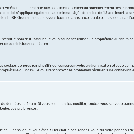
is d’Amérique qui demande aux sites internet collectant potentiellement des infor
 cette loi s’applique également aux mineurs âgés de moins de 13 ans inscrits sur v
 le phpBB Group ne peut pas vous fournir d’assistance légale et n’est donc pas l’or
ou interdit le nom d’utilisateur que vous souhaitez utiliser. Le propriétaire du forum
ter un administrateur du forum.
les cookies générés par phpBB3 qui conservent votre authentification et votre conn
r le propriétaire du forum. Si vous rencontrez des problèmes récurrents de connexio
se de données du forum. Si vous souhaitez les modifier, rendez-vous sur votre pannea
toutes vos préférences.
 de celui dans lequel vous êtes. Si tel était le cas, rendez-vous sur votre panneau de 