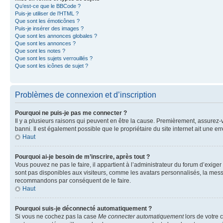
Qu’est-ce que le BBCode ?
Puis-je utiliser de l’HTML ?
Que sont les émoticônes ?
Puis-je insérer des images ?
Que sont les annonces globales ?
Que sont les annonces ?
Que sont les notes ?
Que sont les sujets verrouillés ?
Que sont les icônes de sujet ?
Problèmes de connexion et d’inscription
Pourquoi ne puis-je pas me connecter ?
Il y a plusieurs raisons qui peuvent en être la cause. Premièrement, assurez-vo
banni. Il est également possible que le propriétaire du site internet ait une err
Haut
Pourquoi ai-je besoin de m’inscrire, après tout ?
Vous pouvez ne pas le faire, il appartient à l’administrateur du forum d’exig
sont pas disponibles aux visiteurs, comme les avatars personnalisés, la messag
recommandons par conséquent de le faire.
Haut
Pourquoi suis-je déconnecté automatiquement ?
Si vous ne cochez pas la case
Me connecter automatiquement
lors de votre 