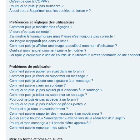
Qu’est-ce que la COPPA ?
Pourquoi ne puis-je pas m’inscrire ?
À quoi sert « Supprimer tous les cookies du forum » ?
Préférences et réglages des utilisateurs
Comment puis-je modifier mes réglages ?
L’heure n’est pas correcte !
J’ai modifié le fuseau horaire mais l’heure n’est toujours pas correcte !
Ma langue n’apparaît pas dans la liste !
Comment puis-je afficher une image associée à mon nom d’utilisateur ?
Quel est mon rang et comment puis-je le modifier ?
Lorsque je clique sur le lien de courriel d’un utilisateur, il m’est demandé de me connec
Problèmes de publication
Comment puis-je publier un sujet dans un forum ?
Comment puis-je éditer ou supprimer un message ?
Comment puis-je ajouter une signature à un message ?
Comment puis-je créer un sondage ?
Pourquoi ne puis-je pas ajouter plus d’options à un sondage ?
Comment puis-je éditer ou supprimer un sondage ?
Pourquoi ne puis-je pas accéder à un forum ?
Pourquoi ne puis-je pas insérer de pièces jointes ?
Pourquoi ai-je reçu un avertissement ?
Comment puis-je rapporter des messages à un modérateur ?
À quoi sert le bouton « Sauvegarder » affiché lors de la rédaction d’un sujet ?
Pourquoi mon message a-t-il besoin d’être approuvé ?
Comment puis-je remonter mes sujets ?
Mise en forme et types de sujets