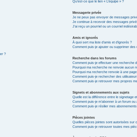
Qu’est-ce que le lien « L’équipe » ?
Messagerie privée
Je ne peux pas envoyer de messages privé
Je continue à recevoir des messages privés 
J’ai reçu un pourriel ou un courriel indésira
Amis et ignorés
À quoi sert ma liste d’amis et d’ignorés ?
Comment puis-je ajouter ou supprimer des ut
ter ?
Recherche dans les forums
Comment puis-je effectuer une recherche 
Pourquoi ma recherche ne renvoie aucun ré
Pourquoi ma recherche renvoie à une page
Comment puis-je rechercher des utilisateur
Comment puis-je retrouver mes propres me
Signets et abonnements aux sujets
Quelle est la différence entre le signetage 
Comment puis-je m’abonner à un forum ou à
Comment puis-je résilier mes abonnements
Pièces jointes
Quelles pièces jointes sont autorisées sur 
Comment puis-je retrouver toutes mes pièce