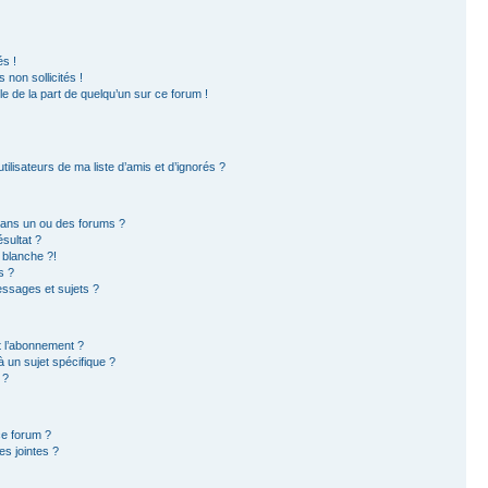
s !
non sollicités !
ble de la part de quelqu’un sur ce forum !
ilisateurs de ma liste d’amis et d’ignorés ?
dans un ou des forums ?
sultat ?
 blanche ?!
s ?
ssages et sujets ?
et l’abonnement ?
 un sujet spécifique ?
 ?
ce forum ?
s jointes ?