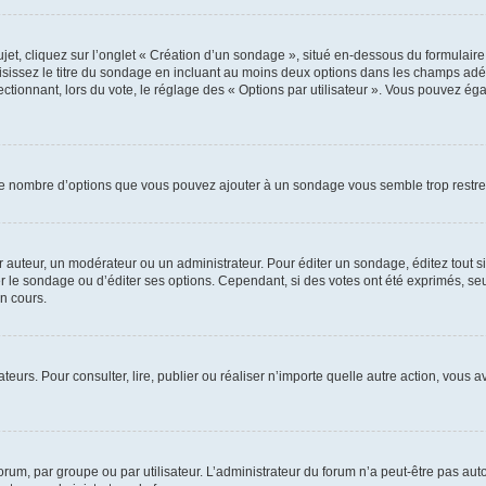
, cliquez sur l’onglet « Création d’un sondage », situé en-dessous du formulaire pri
sissez le titre du sondage en incluant au moins deux options dans les champs adé
ctionnant, lors du vote, le réglage des « Options par utilisateur ». Vous pouvez éga
i le nombre d’options que vous pouvez ajouter à un sondage vous semble trop restre
auteur, un modérateur ou un administrateur. Pour éditer un sondage, éditez tout s
er le sondage ou d’éditer ses options. Cependant, si des votes ont été exprimés, seu
n cours.
isateurs. Pour consulter, lire, publier ou réaliser n’importe quelle autre action, v
um, par groupe ou par utilisateur. L’administrateur du forum n’a peut-être pas auto