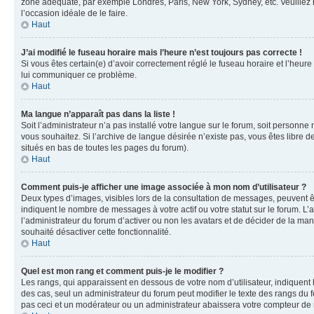
zone adéquate, par exemple Londres, Paris, New York, Sydney, etc. Veuillez not
l’occasion idéale de le faire.
Haut
J’ai modifié le fuseau horaire mais l’heure n’est toujours pas correcte !
Si vous êtes certain(e) d’avoir correctement réglé le fuseau horaire et l’heure
lui communiquer ce problème.
Haut
Ma langue n’apparaît pas dans la liste !
Soit l’administrateur n’a pas installé votre langue sur le forum, soit personne
vous souhaitez. Si l’archive de langue désirée n’existe pas, vous êtes libre d
situés en bas de toutes les pages du forum).
Haut
Comment puis-je afficher une image associée à mon nom d’utilisateur ?
Deux types d’images, visibles lors de la consultation de messages, peuvent êt
indiquent le nombre de messages à votre actif ou votre statut sur le forum. L
l’administrateur du forum d’activer ou non les avatars et de décider de la mani
souhaité désactiver cette fonctionnalité.
Haut
Quel est mon rang et comment puis-je le modifier ?
Les rangs, qui apparaissent en dessous de votre nom d’utilisateur, indiquent 
des cas, seul un administrateur du forum peut modifier le texte des rangs d
pas ceci et un modérateur ou un administrateur abaissera votre compteur d