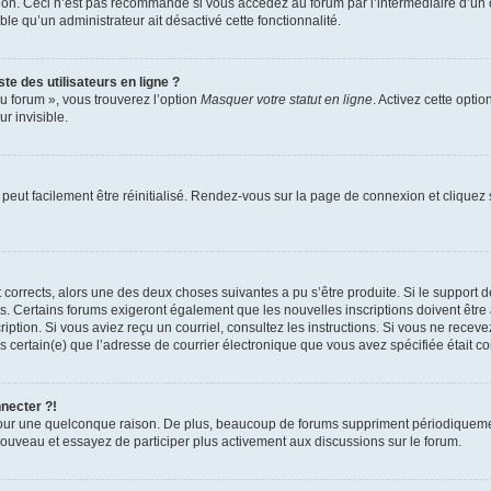
xion. Ceci n’est pas recommandé si vous accédez au forum par l’intermédiaire d’un 
able qu’un administrateur ait désactivé cette fonctionnalité.
te des utilisateurs en ligne ?
u forum », vous trouverez l’option
Masquer votre statut en ligne
. Activez cette opti
r invisible.
peut facilement être réinitialisé. Rendez-vous sur la page de connexion et cliquez
nt corrects, alors une des deux choses suivantes a pu s’être produite. Si le suppor
es. Certains forums exigeront également que les nouvelles inscriptions doivent être
nscription. Si vous aviez reçu un courriel, consultez les instructions. Si vous ne r
êtes certain(e) que l’adresse de courrier électronique que vous avez spécifiée était 
nnecter ?!
pour une quelconque raison. De plus, beaucoup de forums suppriment périodiquement 
à nouveau et essayez de participer plus activement aux discussions sur le forum.