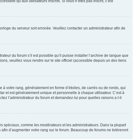
sible qu’aux utilisateurs inscrits. Si vous n’êtes pas inscrit, c’est
horloge du serveur soit erronée. Veuillez contacter un administrateur afin de
ateur du forum s’il est possible qu’il puisse installer l’archive de langue que
ns, veuillez vous rendre sur le site officiel (accessible depuis un des liens
e à votre rang, généralement en forme d’étoiles, de carrés ou de ronds, qui
tar et est généralement unique et personnelle à chaque utilisateur. C’est à
actez l’administrateur du forum et demandez-lui pour quelles raisons a t-il
eurs spéciaux, comme les modérateurs et les administrateurs. Dans la plupart
 afin d’augmenter votre rang sur le forum. Beaucoup de forums ne toléreront