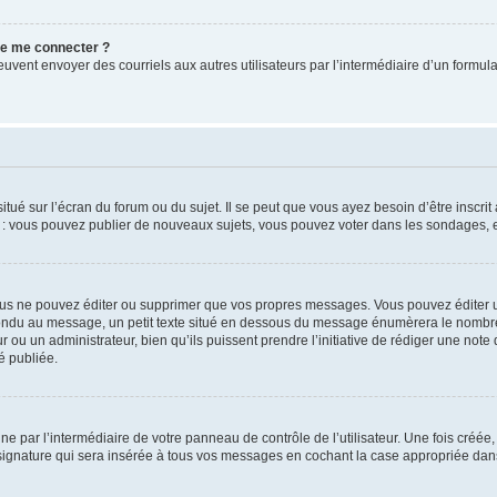
 de me connecter ?
its peuvent envoyer des courriels aux autres utilisateurs par l’intermédiaire d’un for
tué sur l’écran du forum ou du sujet. Il se peut que vous ayez besoin d’être inscri
e : vous pouvez publier de nouveaux sujets, vous pouvez voter dans les sondages, e
us ne pouvez éditer ou supprimer que vos propres messages. Vous pouvez éditer u
pondu au message, un petit texte situé en dessous du message énumèrera le nombre de
r ou un administrateur, bien qu’ils puissent prendre l’initiative de rédiger une note 
é publiée.
e par l’intermédiaire de votre panneau de contrôle de l’utilisateur. Une fois créé
ignature qui sera insérée à tous vos messages en cochant la case appropriée dans vo