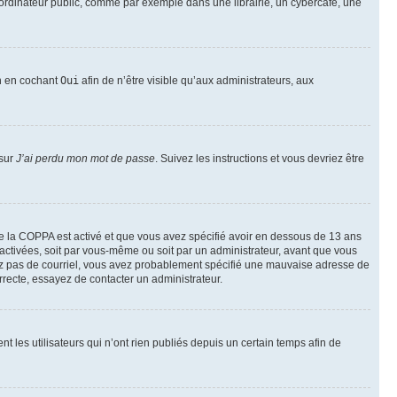
ordinateur public, comme par exemple dans une librairie, un cybercafé, une
on en cochant
Oui
afin de n’être visible qu’aux administrateurs, aux
 sur
J’ai perdu mon mot de passe
. Suivez les instructions et vous devriez être
t de la COPPA est activé et que vous avez spécifié avoir en dessous de 13 ans
 activées, soit par vous-même ou soit par un administrateur, avant que vous
ecevez pas de courriel, vous avez probablement spécifié une mauvaise adresse de
correcte, essayez de contacter un administrateur.
les utilisateurs qui n’ont rien publiés depuis un certain temps afin de