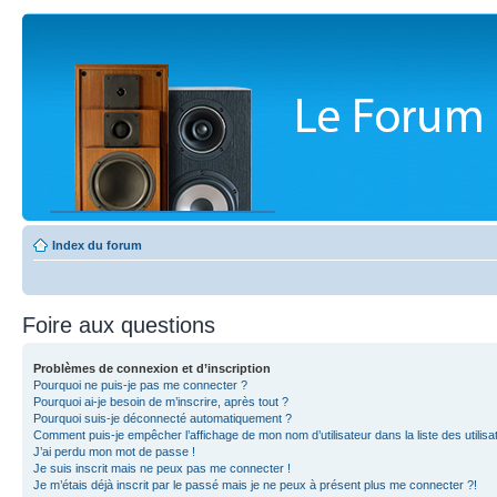
Index du forum
Foire aux questions
Problèmes de connexion et d’inscription
Pourquoi ne puis-je pas me connecter ?
Pourquoi ai-je besoin de m’inscrire, après tout ?
Pourquoi suis-je déconnecté automatiquement ?
Comment puis-je empêcher l’affichage de mon nom d’utilisateur dans la liste des utilisa
J’ai perdu mon mot de passe !
Je suis inscrit mais ne peux pas me connecter !
Je m’étais déjà inscrit par le passé mais je ne peux à présent plus me connecter ?!