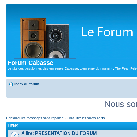
Forum Cabasse
Le site des passionnés des enceintes Cabasse. L'enceinte du moment : The Pearl Pele
Index du forum
Nous som
Consulter les messages sans réponse
•
Consulter les sujets actifs
LIENS
A lire: PRESENTATION DU FORUM