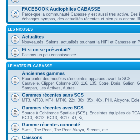
FACEBOOK Audiophiles CABASSE
Parce-que la communauté Cabasse y est aussi tres active. Des 
échanges sympas, des actualités récentes et bien plus encore !!
LES NIOUSES
Actualites
Nouveautés, Salons, actualités touchant la HIFI et Cabasse en Pa
Et si on se présentait?
Faisons un peu connaissance.
LE MATERIEL CABASSE
Anciennes gammes
Pour parler des modèles d'enceintes apparues avant le SCS
Caravelle, Clipper, Colonne 100, 116, 135, Cotre, Doris, Galion, G
Sampan, Les Actives, Autres
Gammes récentes sans SCS
MT3, MT30, MT4, MT40, 22x, 30x, 35x, 40x, PHI, Alcyone, Eole, 
Gammes récentes avec SCS
Source à Cohérence Spatiale (SCS). Enceintes équipées de TCA
BC10, BC12, BC13, BC17, iO, Ki, ...
Gamme récentes connecté
Swell, The Pearl, The Pearl Akoya, Stream, etc...
Caissons