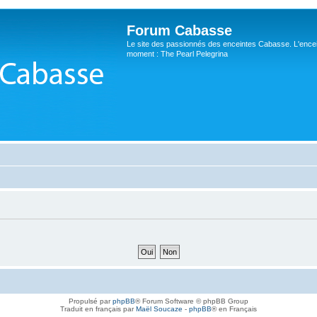
Forum Cabasse
Le site des passionnés des enceintes Cabasse. L'ence
moment : The Pearl Pelegrina
Propulsé par
phpBB
® Forum Software © phpBB Group
Traduit en français par
Maël Soucaze
-
phpBB
® en Français