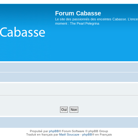
Forum Cabasse
Le site des passionnés des enceintes Cabasse. L'ence
moment : The Pearl Pelegrina
Propulsé par
phpBB
® Forum Software © phpBB Group
Traduit en français par
Maël Soucaze
-
phpBB
® en Français