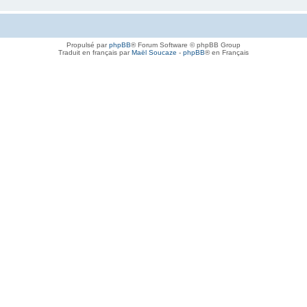
Propulsé par
phpBB
® Forum Software © phpBB Group
Traduit en français par
Maël Soucaze
-
phpBB
® en Français