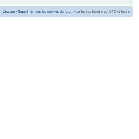
L’équipe
•
Supprimer tous les cookies du forum
• Le fuseau horaire est UTC+1 heure