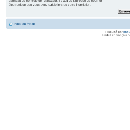
panneau de contrôle de l’utilisateur, il s’agit de l’adresse de courrier
électronique que vous avez saisie lors de votre inscription.
Index du forum
Propulsé par
php
Traduit en français 