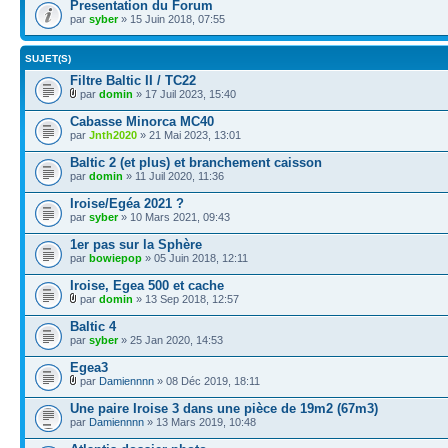
Presentation du Forum
par
syber
» 15 Juin 2018, 07:55
SUJET(S)
Filtre Baltic II / TC22
par
domin
» 17 Juil 2023, 15:40
Cabasse Minorca MC40
par
Jnth2020
» 21 Mai 2023, 13:01
Baltic 2 (et plus) et branchement caisson
par
domin
» 11 Juil 2020, 11:36
Iroise/Egéa 2021 ?
par
syber
» 10 Mars 2021, 09:43
1er pas sur la Sphère
par
bowiepop
» 05 Juin 2018, 12:11
Iroise, Egea 500 et cache
par
domin
» 13 Sep 2018, 12:57
Baltic 4
par
syber
» 25 Jan 2020, 14:53
Egea3
par
Damiennnn
» 08 Déc 2019, 18:11
Une paire Iroise 3 dans une pièce de 19m2 (67m3)
par
Damiennnn
» 13 Mars 2019, 10:48