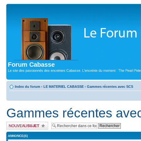
Forum Cabasse
Le site des passionnés des enceintes Cabasse. L'enceinte du moment : The Pearl Pele
Index du forum
‹
LE MATERIEL CABASSE
‹
Gammes récentes avec SCS
Gammes récentes ave
Publier un nouveau sujet
ANNONCE(S)