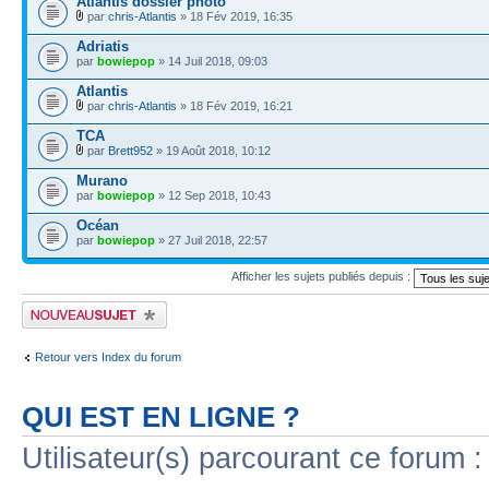
Atlantis dossier photo
par
chris-Atlantis
» 18 Fév 2019, 16:35
Adriatis
par
bowiepop
» 14 Juil 2018, 09:03
Atlantis
par
chris-Atlantis
» 18 Fév 2019, 16:21
TCA
par
Brett952
» 19 Août 2018, 10:12
Murano
par
bowiepop
» 12 Sep 2018, 10:43
Océan
par
bowiepop
» 27 Juil 2018, 22:57
Afficher les sujets publiés depuis :
Publier un nouveau sujet
Retour vers Index du forum
QUI EST EN LIGNE ?
Utilisateur(s) parcourant ce forum : 