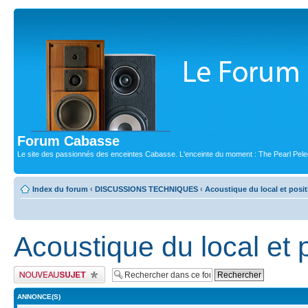
Forum Cabasse
Le site des passionnés des enceintes Cabasse. L'enceinte du moment : The Pearl Pele
Index du forum
‹
DISCUSSIONS TECHNIQUES
‹
Acoustique du local et posi
Acoustique du local et
Publier un nouveau sujet
ANNONCE(S)