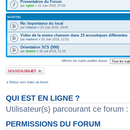
Presentation du Forum
par
syber
» 15 Juin 2018, 07:55
SUJET(S)
Re: Importance du local
par
Udayan
» 23 Juin 2018, 19:04
Video de la meme chanson dans 15 acoustiques differentes
par
madorre
» 25 Juin 2018, 12:52
Orientation SCS (500)
par
domin
» 30 Juil 2018, 21:29
Afficher les sujets publiés depuis :
Publier un nouveau sujet
Retour vers Index du forum
QUI EST EN LIGNE ?
Utilisateur(s) parcourant ce forum : 
PERMISSIONS DU FORUM