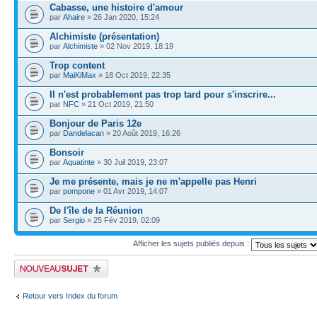
Cabasse, une histoire d'amour
par
Ahaire
» 26 Jan 2020, 15:24
Alchimiste (présentation)
par
Alchimiste
» 02 Nov 2019, 18:19
Trop content
par
MaiKiMax
» 18 Oct 2019, 22:35
Il n'est probablement pas trop tard pour s'inscrire...
par
NFC
» 21 Oct 2019, 21:50
Bonjour de Paris 12e
par
Dandelacan
» 20 Août 2019, 16:26
Bonsoir
par
Aquatinte
» 30 Juil 2019, 23:07
Je me présente, mais je ne m'appelle pas Henri
par
pompone
» 01 Avr 2019, 14:07
De l'île de la Réunion
par
Sergio
» 25 Fév 2019, 02:09
Afficher les sujets publiés depuis :
Publier un nouveau sujet
Retour vers Index du forum