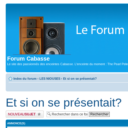
Forum Cabasse
Le site des passionnés des enceintes Cabasse. L'enceinte du moment : The Pearl Pele
Index du forum
‹
LES NIOUSES
‹
Et si on se présentait?
Et si on se présentait?
Publier un nouveau sujet
ANNONCE(S)