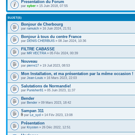
Presentation du Forum
par
syber
» 15 Juin 2018, 07:55
SUJET(S)
Bonjour de Cherbourg
par
ramutch
» 16 Juin 2024, 21:51
Bonjour à tous du centre France
par
DENIS CHERBUIS
» 08 Jan 2024, 10:36
FILTRE CABASSE
par
MR VECTRA
» 05 Fév 2024, 00:39
Nouveau
par
pierre17
» 19 Juil 2023, 08:53
Mon Installation, et ma présentation par la même occasion !
par
Jean-Louis
» 16 Mars 2023, 22:03
Salutations de Normandie!
par
Punisher81
» 05 Juin 2023, 11:37
Bender
par
Bender
» 09 Mars 2023, 18:42
Sampan 311
par
Le_syd
» 14 Fév 2023, 13:08
Présentation
par
Krysten
» 26 Déc 2022, 12:51