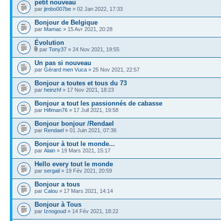
petit nouveau
par
jimbo007be
» 02 Jan 2022, 17:33
Bonjour de Belgique
par
Mamac
» 15 Avr 2021, 20:28
Évolution
par
Tony37
» 24 Nov 2021, 19:55
Un pas si nouveau
par
Gérard men Vuca
» 25 Nov 2021, 22:57
Bonjour a toutes et tous du 73
par
heinzhf
» 17 Nov 2021, 18:23
Bonjour a tout les passionnés de cabasse
par
Hifiman76
» 17 Juil 2021, 19:58
Bonjour bonjour /Rendael
par
Rendael
» 01 Juin 2021, 07:36
Bonjour à tout le monde...
par
Alain
» 19 Mars 2021, 15:17
Hello every tout le monde
par
sergail
» 19 Fév 2021, 20:59
Bonjour a tous
par
Calou
» 17 Mars 2021, 14:14
Bonjour à Tous
par
Iznogoud
» 14 Fév 2021, 18:22