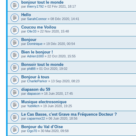
bonjour tout le monde
par
thierry1792
» 02 Fév 2021, 18:17
Hello
par
SarahConnor
» 08 Déc 2020, 14:41
Coucou me Voilou
par
Oliv33
» 22 Nov 2020, 15:48
Bonjour
par
Dominique
» 19 Déc 2020, 00:54
Bien le bonjour !
par
Adrien1000
» 22 Oct 2020, 15:55
Bonsoir tout le monde
par
phil88
» 01 Oct 2020, 19:02
Bonjour à tous
par
CharlieParker
» 13 Sep 2020, 08:23
diapason du 59
par
diapason
» 16 Juin 2020, 17:45
Musique electrosonique
par
YubMich
» 19 Juin 2020, 19:25
Le Cas Basse, c'est Grave ma Fréquence Docteur ?
par
caparmor22
» 06 Juin 2020, 18:56
Bonjour du Val d’Oise
par
Ogo70
» 30 Mai 2020, 09:58