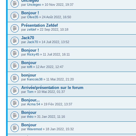
Unclegeo
par
Unclegeo
» 10 Nov 2022, 19:37
Bonjour !
par
Olive35
» 24 Août 2022, 16:50
Présentation Zefdef
par
zefdef
» 22 Sep 2022, 10:18
Jack70
par
Jack70
» 14 Juil 2022, 13:52
Bonjour !
par
Ricky45
» 11 Juil 2022, 16:11
Bonjour
par
toffi
» 12 Avr 2022, 12:47
bonjour
par
francois38
» 11 Mai 2022, 21:20
Arrivée/présentation sur le forum
par
Tom
» 10 Mai 2022, 01:37
Bonjour...
par
Acma 54
» 19 Fév 2022, 13:37
Bonjour
par
théo
» 31 Jan 2022, 11:16
Bonjour
par
Wavemod
» 18 Jan 2022, 15:32