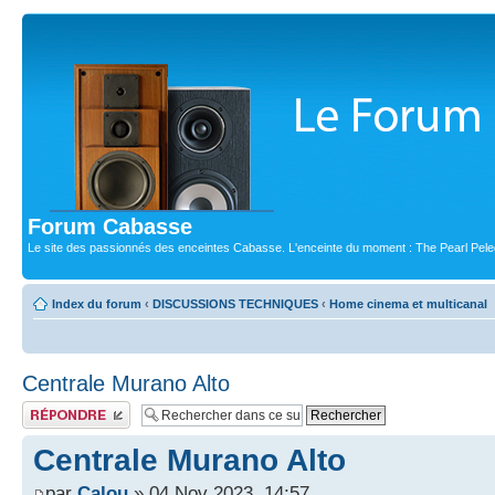
Forum Cabasse
Le site des passionnés des enceintes Cabasse. L'enceinte du moment : The Pearl Pele
Index du forum
‹
DISCUSSIONS TECHNIQUES
‹
Home cinema et multicanal
Centrale Murano Alto
Publier une réponse
Centrale Murano Alto
par
Calou
» 04 Nov 2023, 14:57