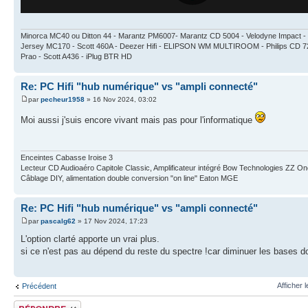
Minorca MC40 ou Ditton 44 - Marantz PM6007- Marantz CD 5004 - Velodyne Impa
Jersey MC170 - Scott 460A - Deezer Hifi - ELIPSON WM MULTIROOM - Philips CD 7
Prao - Scott A436 - iPlug BTR HD
Re: PC Hifi "hub numérique" vs "ampli connecté"
par
pecheur1958
» 16 Nov 2024, 03:02
Moi aussi j'suis encore vivant mais pas pour l'informatique
Enceintes Cabasse Iroise 3
Lecteur CD Audioaéro Capitole Classic, Amplificateur intégré Bow Technologies ZZ One
Câblage DIY, alimentation double conversion "on line" Eaton MGE
Re: PC Hifi "hub numérique" vs "ampli connecté"
par
pascalg62
» 17 Nov 2024, 17:23
L'option clarté apporte un vrai plus.
si ce n'est pas au dépend du reste du spectre !car diminuer les bases do
Afficher 
Précédent
Publier une réponse