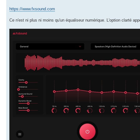
https://www.fxsound.com
Ce n'est ni plus ni moins qu'un équaliseur numérique. L'option clarté appo