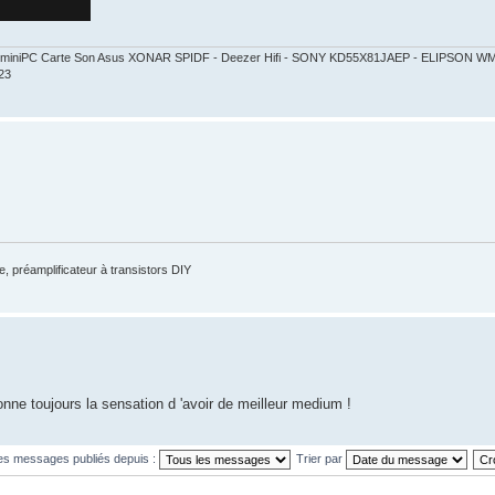
ct - miniPC Carte Son Asus XONAR SPIDF - Deezer Hifi - SONY KD55X81JAEP - ELIPSON
23
, préamplificateur à transistors DIY
nne toujours la sensation d 'avoir de meilleur medium !
les messages publiés depuis :
Trier par