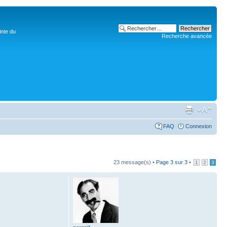
inte du
Recherche avancée
FAQ
Connexion
23 message(s) •
Page
3
sur
3
•
1
2
3