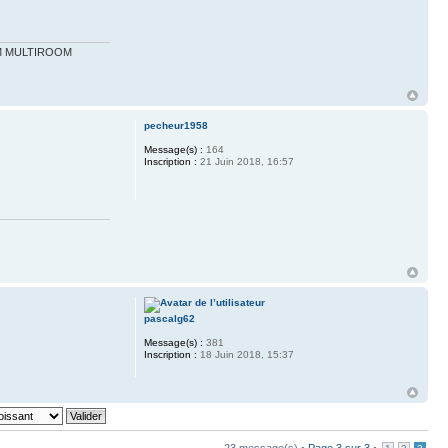
 WM MULTIROOM
pecheur1958
Message(s) :
164
Inscription :
21 Juin 2018, 16:57
pascalg62
Message(s) :
381
Inscription :
18 Juin 2018, 15:37
23 message(s) •
Page
3
sur
3
•