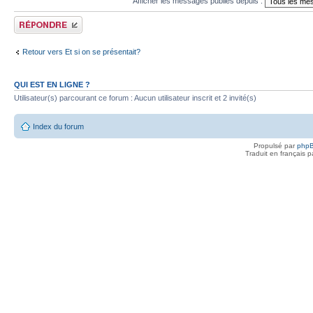
Afficher les messages publiés depuis :
Publier une réponse
Retour vers Et si on se présentait?
QUI EST EN LIGNE ?
Utilisateur(s) parcourant ce forum : Aucun utilisateur inscrit et 2 invité(s)
Index du forum
Propulsé par
php
Traduit en français 