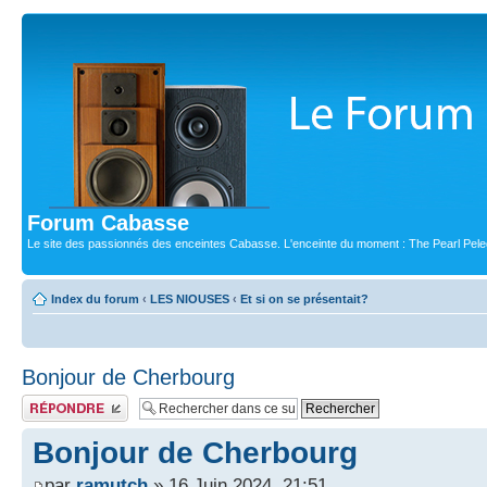
Forum Cabasse
Le site des passionnés des enceintes Cabasse. L'enceinte du moment : The Pearl Pele
Index du forum
‹
LES NIOUSES
‹
Et si on se présentait?
Bonjour de Cherbourg
Publier une réponse
Bonjour de Cherbourg
par
ramutch
» 16 Juin 2024, 21:51